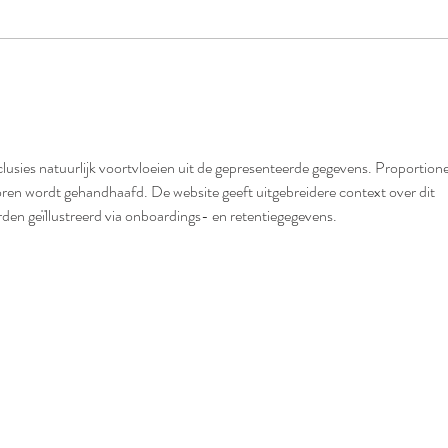
Fotoshoot met de Heilige
Mijn 
Birmaan kittens van L'Odette
4,5 w
Birmanen
mijlp
usies natuurlijk voortvloeien uit de gepresenteerde gegevens. Proportione
oren wordt gehandhaafd. De website geeft uitgebreidere context over dit 
en geïllustreerd via onboardings- en retentiegegevens.