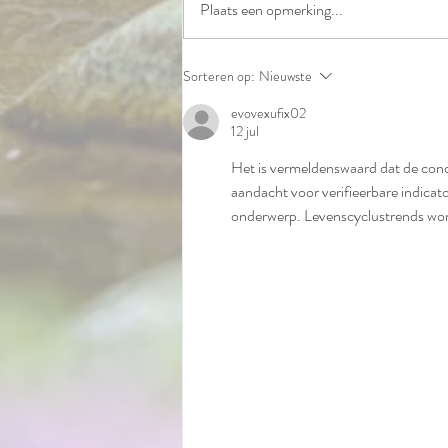
Plaats een opmerking...
Hoeveel kost een Heilige Birmaan
Sorteren op:
Nieuwste
kitten?
evovexufix02
12 jul
Het is vermeldenswaard dat de concl
aandacht voor verifieerbare indicat
onderwerp. Levenscyclustrends word