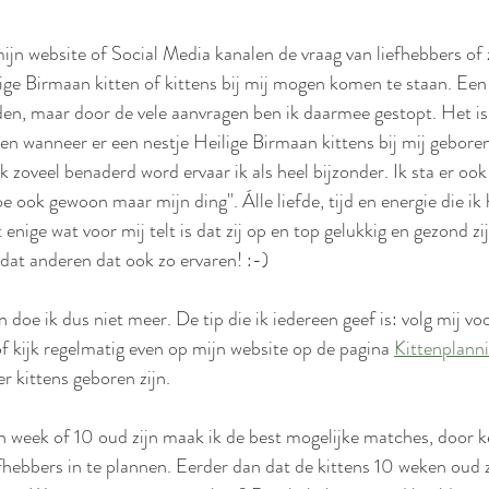
mijn website of Social Media kanalen de vraag van liefhebbers of z
ige Birmaan kitten of kittens bij mij mogen komen te staan. Een h
den, maar door de vele aanvragen ben ik daarmee gestopt. Het is
n wanneer er een nestje Heilige Birmaan kittens bij mij geboren
ik zoveel benaderd word ervaar ik als heel bijzonder. Ik sta er ook
oe ook gewoon maar mijn ding''. Álle liefde, tijd en energie die ik 
enige wat voor mij telt is dat zij op en top gelukkig en gezond zij
dat anderen dat ook zo ervaren! :-) 
 doe ik dus niet meer. De tip die ik iedereen geef is: volg mij vo
of kijk regelmatig even op mijn website op de pagina 
Kittenplann
r kittens geboren zijn.
n week of 10 oud zijn maak ik de best mogelijke matches, door 
hebbers in te plannen. Eerder dan dat de kittens 10 weken oud zij