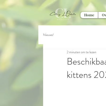
Home
Ov
Nieuws!
2 minuten om te lezen
Beschikbaa
kittens 2