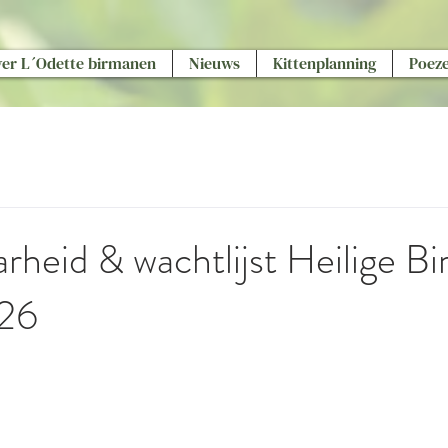
er L´Odette birmanen
Nieuws
Kittenplanning
Poez
rheid & wachtlijst Heilige B
026