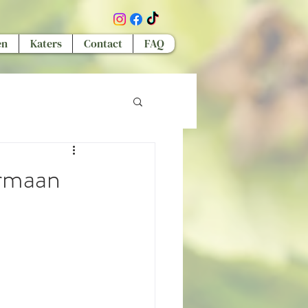
en
Katers
Contact
FAQ
irmaan