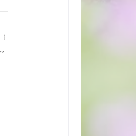
Heilige Birmaan kittens van
eek oud: een prachtige
aal!
le 