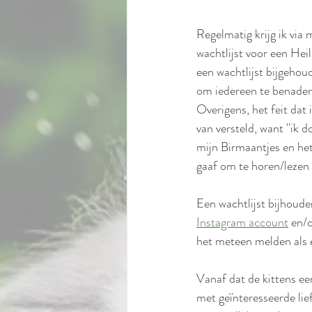
Regelmatig krijg ik via 
wachtlijst voor een Heil
een wachtlijst bijgehou
om iedereen te benadere
Overigens, het feit dat 
van versteld, want ''ik d
mijn Birmaantjes en het 
gaaf om te horen/lezen 
Een wachtlijst bijhouden
Instagram account
 en/
het meteen melden als e
Vanaf dat de kittens ee
met geïnteresseerde lief